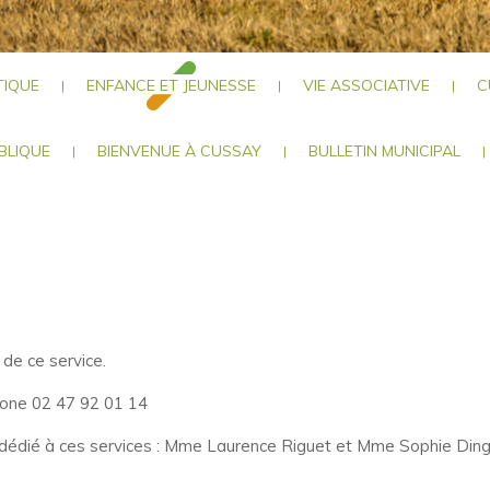
TIQUE
ENFANCE ET JEUNESSE
VIE ASSOCIATIVE
C
|
|
|
BLIQUE
BIENVENUE À CUSSAY
BULLETIN MUNICIPAL
|
|
|
de ce service.
phone 02 47 92 01 14
l dédié à ces services : Mme Laurence Riguet et Mme Sophie Din