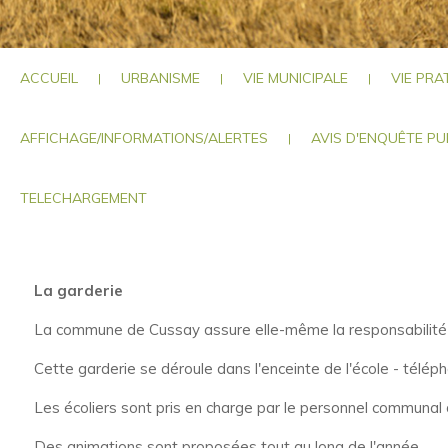
ACCUEIL
URBANISME
VIE MUNICIPALE
VIE PRA
|
|
|
AFFICHAGE/INFORMATIONS/ALERTES
AVIS D'ENQUÊTE PU
|
TELECHARGEMENT
La garderie
La commune de Cussay assure elle-même la responsabilité 
Cette garderie se déroule dans l'enceinte de l'école - télé
Les écoliers sont pris en charge par le personnel communa
Des animations sont proposées tout au long de l'année.